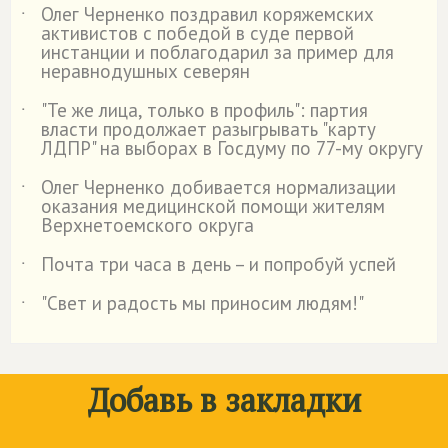
Олег Черненко поздравил коряжемских
˙
активистов с победой в суде первой
инстанции и поблагодарил за пример для
неравнодушных северян
"Те же лица, только в профиль": партия
˙
власти продолжает разыгрывать "карту
ЛДПР" на выборах в Госдуму по 77-му округу
Олег Черненко добивается нормализации
˙
оказания медицинской помощи жителям
Верхнетоемского округа
Почта три часа в день – и попробуй успей
˙
"Свет и радость мы приносим людям!"
˙
Добавь в закладки