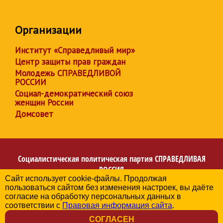
Организации
Институт «Справедливый мир»
Центр защиты прав граждан
Молодежь СПРАВЕДЛИВОЙ
РОССИИ
Социал-демократический союз
женщин России
Домсовет
Социалистическая политическая партия
СПРАВЕДЛИВАЯ
РОССИЯ
Сайт использует cookie-файлы. Продолжая
Региональное отделение партии в Архангельской
пользоваться сайтом без изменения настроек, вы даёте
области
согласие на обработку персональных данных в
© 2006-2026
соответствии с
Правовая информация сайта
.
Политика в отношении обработки персональных данных
СОГЛАСЕН