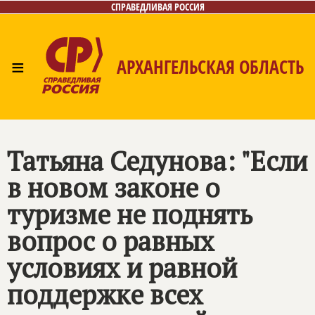
СПРАВЕДЛИВАЯ РОССИЯ
≡
АРХАНГЕЛЬСКАЯ ОБЛАСТЬ
Главная
Новости
Лица
Фото/Видео
Газета
Контакты
Поиск
Татьяна Седунова: "Если
в новом законе о
туризме не поднять
вопрос о равных
условиях и равной
поддержке всех