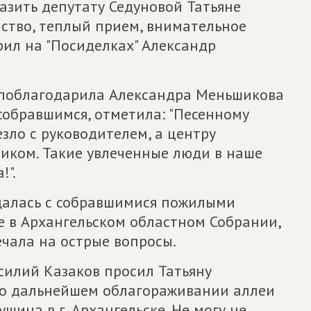
азить депутату Седуновой Татьяне
ство, теплый прием, внимательное
рил на "Посиделках" Александр
 поблагодарила Александра Меньшикова
 собравшимся, отметила: "Песенному
зло с руководителем, а центру
ником. Такие увлеченные люди в наше
!".
щалась с собравшимися пожилыми
е в Архангельском областном Собрании,
чала на острые вопросы.
силий Казаков просил Татьяну
 о дальнейшем облагораживании аллеи
шина в г. Архангельске. Не могу не