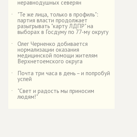
неравнодушных северян
"Те же лица, только в профиль":
˙
партия власти продолжает
разыгрывать "карту ЛДПР" на
выборах в Госдуму по 77-му округу
Олег Черненко добивается
˙
нормализации оказания
медицинской помощи жителям
Верхнетоемского округа
Почта три часа в день – и попробуй
˙
успей
"Свет и радость мы приносим
˙
людям!"