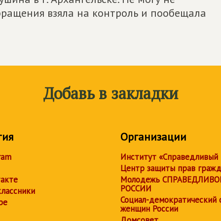
бращения взяла на контроль и пообещала
Добавь в закладки
тия
Организации
ram
Институт «Справедливый
Центр защиты прав граж
акте
Молодежь СПРАВЕДЛИВО
РОССИИ
лассники
Социал-демократический 
be
женщин России
Домсовет