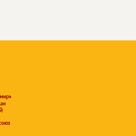
 мир»
дан
Й
союз