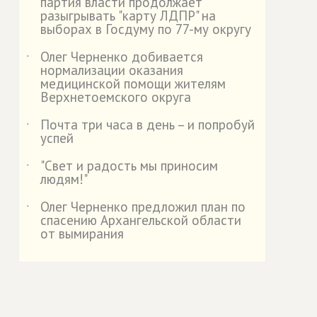
партия власти продолжает
разыгрывать "карту ЛДПР" на
выборах в Госдуму по 77-му округу
Олег Черненко добивается
˙
нормализации оказания
медицинской помощи жителям
Верхнетоемского округа
Почта три часа в день – и попробуй
˙
успей
"Свет и радость мы приносим
˙
людям!"
Олег Черненко предложил план по
˙
спасению Архангельской области
от вымирания