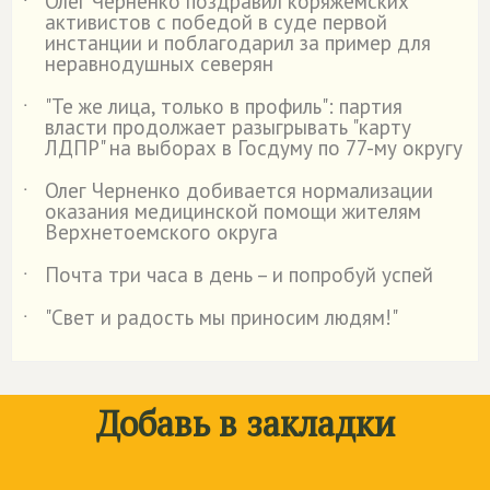
Олег Черненко поздравил коряжемских
˙
активистов с победой в суде первой
инстанции и поблагодарил за пример для
неравнодушных северян
"Те же лица, только в профиль": партия
˙
власти продолжает разыгрывать "карту
ЛДПР" на выборах в Госдуму по 77-му округу
Олег Черненко добивается нормализации
˙
оказания медицинской помощи жителям
Верхнетоемского округа
Почта три часа в день – и попробуй успей
˙
"Свет и радость мы приносим людям!"
˙
Добавь в закладки