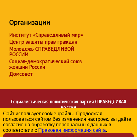
Организации
Институт «Справедливый мир»
Центр защиты прав граждан
Молодежь СПРАВЕДЛИВОЙ
РОССИИ
Социал-демократический союз
женщин России
Домсовет
Социалистическая политическая партия
СПРАВЕДЛИВАЯ
РОССИЯ
Сайт использует cookie-файлы. Продолжая
Региональное отделение партии в Архангельской
пользоваться сайтом без изменения настроек, вы даёте
области
согласие на обработку персональных данных в
© 2006-2026
соответствии с
Правовая информация сайта
.
Политика в отношении обработки персональных данных