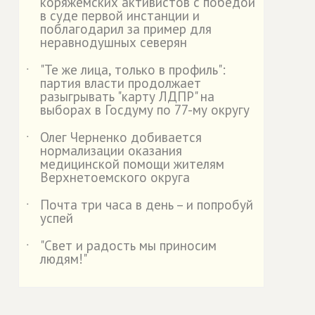
коряжемских активистов с победой
в суде первой инстанции и
поблагодарил за пример для
неравнодушных северян
"Те же лица, только в профиль":
˙
партия власти продолжает
разыгрывать "карту ЛДПР" на
выборах в Госдуму по 77-му округу
Олег Черненко добивается
˙
нормализации оказания
медицинской помощи жителям
Верхнетоемского округа
Почта три часа в день – и попробуй
˙
успей
"Свет и радость мы приносим
˙
людям!"