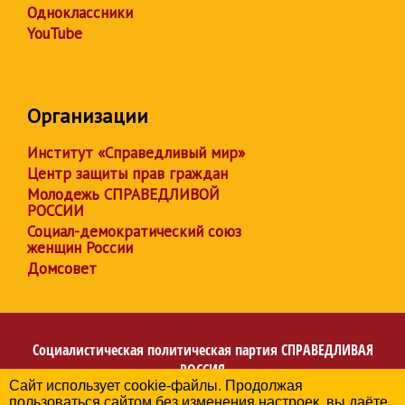
Одноклассники
YouTube
Организации
Институт «Справедливый мир»
Центр защиты прав граждан
Молодежь СПРАВЕДЛИВОЙ
РОССИИ
Социал-демократический союз
женщин России
Домсовет
Социалистическая политическая партия
СПРАВЕДЛИВАЯ
РОССИЯ
Сайт использует cookie-файлы. Продолжая
Региональное отделение партии в Архангельской
пользоваться сайтом без изменения настроек, вы даёте