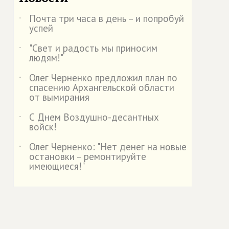
Почта три часа в день – и попробуй
˙
успей
"Свет и радость мы приносим
˙
людям!"
Олег Черненко предложил план по
˙
спасению Архангельской области
от вымирания
С Днем Воздушно-десантных
˙
войск!
Олег Черненко: "Нет денег на новые
˙
остановки – ремонтируйте
имеющиеся!"