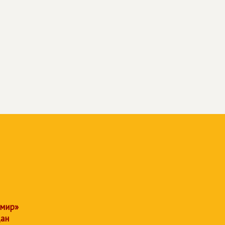
 мир»
дан