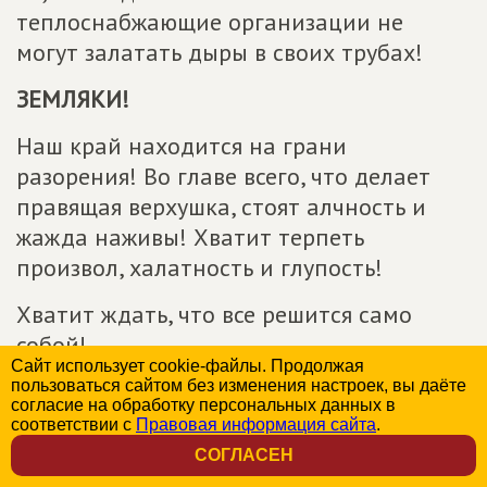
теплоснабжающие организации не
могут залатать дыры в своих трубах!
ЗЕМЛЯКИ!
Наш край находится на грани
разорения! Во главе всего, что делает
правящая верхушка, стоят алчность и
жажда наживы! Хватит терпеть
произвол, халатность и глупость!
Хватит ждать, что все решится само
собой!
Сайт использует cookie-файлы. Продолжая
пользоваться сайтом без изменения настроек, вы даёте
Земляки, пора встать с дивана и
согласие на обработку персональных данных в
проголосовать за будущее
соответствии с
Правовая информация сайта
.
Архангельской области! Посмотрите в
СОГЛАСЕН
окно! Та разруха, что вы в нем видите, с