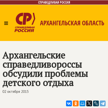
СПРАВЕДЛИВАЯ РОССИЯ
≡
АРХАНГЕЛЬСКАЯ ОБЛАСТЬ
Главная
Новости
Лица
Фото/Видео
Газета
Контакты
Поиск
Архангельские
справедливороссы
обсудили проблемы
детского отдыха
02 октября 2015