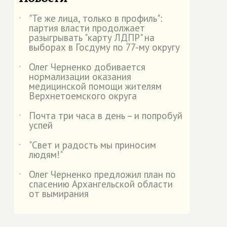
"Те же лица, только в профиль":
˙
партия власти продолжает
разыгрывать "карту ЛДПР" на
выборах в Госдуму по 77-му округу
Олег Черненко добивается
˙
нормализации оказания
медицинской помощи жителям
Верхнетоемского округа
Почта три часа в день – и попробуй
˙
успей
"Свет и радость мы приносим
˙
людям!"
Олег Черненко предложил план по
˙
спасению Архангельской области
от вымирания