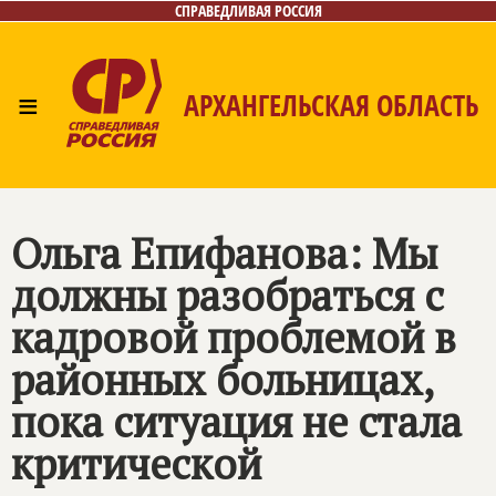
СПРАВЕДЛИВАЯ РОССИЯ
≡
АРХАНГЕЛЬСКАЯ ОБЛАСТЬ
Главная
Новости
Лица
Фото/Видео
Газета
Контакты
Поиск
Ольга Епифанова: Мы
должны разобраться с
кадровой проблемой в
районных больницах,
пока ситуация не стала
критической