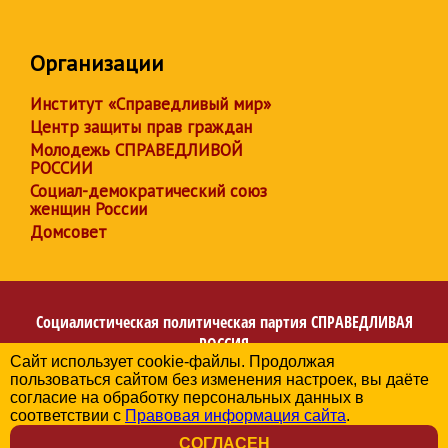
Организации
Институт «Справедливый мир»
Центр защиты прав граждан
Молодежь СПРАВЕДЛИВОЙ
РОССИИ
Социал-демократический союз
женщин России
Домсовет
Социалистическая политическая партия
СПРАВЕДЛИВАЯ
РОССИЯ
Сайт использует cookie-файлы. Продолжая
Региональное отделение партии в Архангельской
пользоваться сайтом без изменения настроек, вы даёте
области
согласие на обработку персональных данных в
© 2006-2026
соответствии с
Правовая информация сайта
.
Политика в отношении обработки персональных данных
СОГЛАСЕН