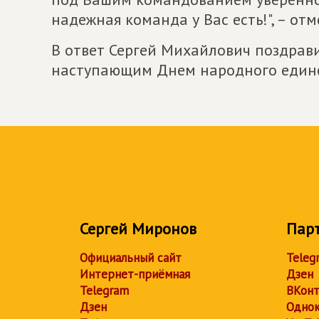
надежная команда у Вас есть!", – о
В ответ Сергей Михайлович поздрав
наступающим Днем народного единс
Сергей Миронов
Пар
Официальный сайт
Teleg
Интернет-приёмная
Дзен
Telegram
ВКонт
Дзен
Однок