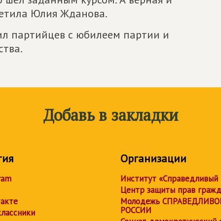
тметила Юлия Жданова.
ил партийцев с юбилеем партии и
тва.
Добавь в закладки
тия
Организации
ram
Институт «Справедливый
Центр защиты прав граж
акте
Молодежь СПРАВЕДЛИВО
РОССИИ
лассники