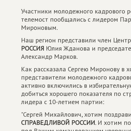
Участники молодежного кадрового ре
телемост пообщались с лидером Па
Мироновым.
Наш регион представили член Цент
РОССИЯ
Юлия Жданова и председате
Александр Марков.
Как рассказала Сергею Миронову в х
представители молодежного кадрово
активно включились в избирательну
добиться хорошего показателя по с
лидера с 10-летием партии:
"Сергей Михайлович, хотим поздрави
СПРАВЕДЛИВОЙ РОССИИ
. И хотим п
под Вашим командованием уверенно 