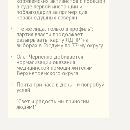
коряжемских активистов с победой
в суде первой инстанции и
поблагодарил за пример для
неравнодушных северян
"Те же лица, только в профиль":
˙
партия власти продолжает
разыгрывать "карту ЛДПР" на
выборах в Госдуму по 77-му округу
Олег Черненко добивается
˙
нормализации оказания
медицинской помощи жителям
Верхнетоемского округа
Почта три часа в день – и попробуй
˙
успей
"Свет и радость мы приносим
˙
людям!"