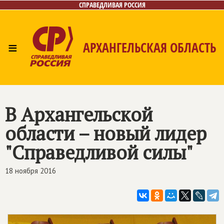
СПРАВЕДЛИВАЯ РОССИЯ
≡
АРХАНГЕЛЬСКАЯ ОБЛАСТЬ
Главная
Новости
Лица
Фото/Видео
Газета
Контакты
Поиск
В Архангельской
области – новый лидер
"Справедливой силы"
18 ноября 2016