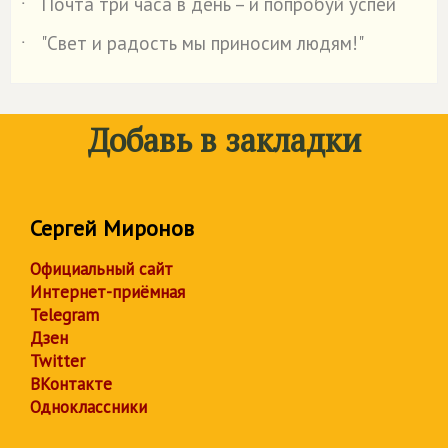
Почта три часа в день – и попробуй успей
˙
"Свет и радость мы приносим людям!"
˙
Добавь в закладки
Сергей Миронов
Официальный сайт
Интернет-приёмная
Telegram
Дзен
Twitter
ВКонтакте
Одноклассники