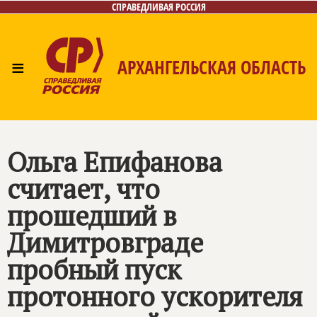
СПРАВЕДЛИВАЯ РОССИЯ
≡
АРХАНГЕЛЬСКАЯ ОБЛАСТЬ
Главная
Новости
Лица
Фото/Видео
Газета
Контакты
Поиск
Ольга Епифанова
считает, что
прошедший в
Димитровграде
пробный пуск
протонного ускорителя