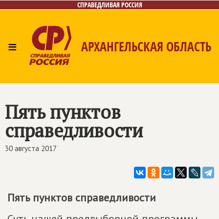
СПРАВЕДЛИВАЯ РОССИЯ
≡
АРХАНГЕЛЬСКАЯ ОБЛАСТЬ
Главная
Новости
Лица
Фото/Видео
Газета
Контакты
Поиск
Пять пунктов
справедливости
30 августа 2017
Пять пунктов справедливости
Суть нашей предвыборной программы