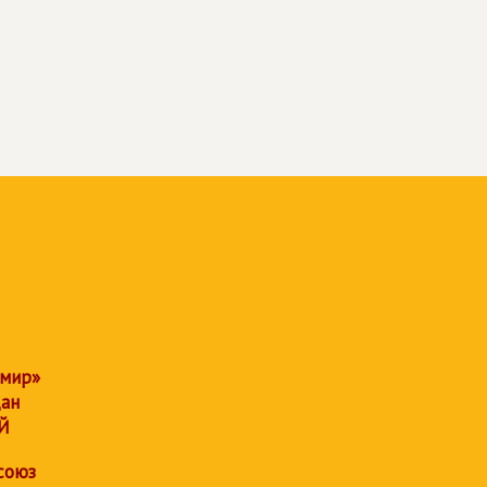
 мир»
дан
Й
союз