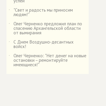
успей
"Свет и радость мы приносим
˙
людям!"
Олег Черненко предложил план по
˙
спасению Архангельской области
от вымирания
С Днем Воздушно-десантных
˙
войск!
Олег Черненко: "Нет денег на новые
˙
остановки – ремонтируйте
имеющиеся!"