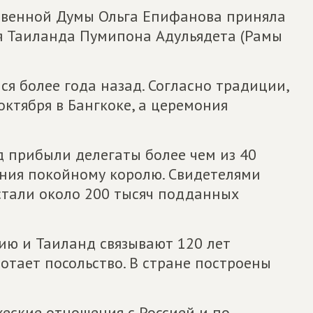
твенной Думы Ольга Епифанова приняла
я Таиланда Пумипона Адульядета (Рамы
я более года назад. Согласно традиции,
ктября в Бангкоке, а церемония
д прибыли делегаты более чем из 40
ения покойному королю. Свидетелями
стали около 200 тысяч подданных
ию и Таиланд связывают 120 лет
отает посольство. В стране построены
еские отношения с Россией и по