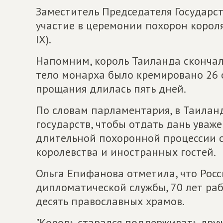
Заместитель Председателя Государс
участие в церемонии похорон корол
IX).
Напомним, король Таиланда скончалс
тело монарха было кремировано 26 о
прощания длилась пять дней.
По словам парламентария, в Таилан
государств, чтобы отдать дань уваж
длительной похоронной процессии 
королевства и иностранных гостей.
Ольга Епифанова отметила, что Росс
дипломатической службы, 70 лет раб
десять православных храмов.
"Король старался поддерживать друж