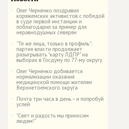
Олег Черненко поздравил
˙
коряжемских активистов с победой
в суде первой инстанции и
поблагодарил за пример для
неравнодушных северян
"Те же лица, только в профиль":
˙
партия власти продолжает
разыгрывать "карту ЛДПР" на
выборах в Госдуму по 77-му округу
Олег Черненко добивается
˙
нормализации оказания
медицинской помощи жителям
Верхнетоемского округа
Почта три часа в день – и попробуй
˙
успей
"Свет и радость мы приносим
˙
людям!"