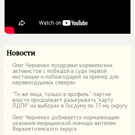
Новости
Олег Черненко поздравил коряжемских
˙
активистов с победой в суде первой
инстанции и поблагодарил за пример для
неравнодушных северян
"Те же лица, только в профиль": партия
˙
власти продолжает разыгрывать "карту
ЛДПР" на выборах в Госдуму по 77-му округу
Олег Черненко добивается нормализации
˙
оказания медицинской помощи жителям
Верхнетоемского округа