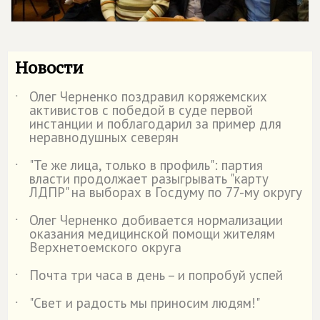
Новости
Олег Черненко поздравил коряжемских
˙
активистов с победой в суде первой
инстанции и поблагодарил за пример для
неравнодушных северян
"Те же лица, только в профиль": партия
˙
власти продолжает разыгрывать "карту
ЛДПР" на выборах в Госдуму по 77-му округу
Олег Черненко добивается нормализации
˙
оказания медицинской помощи жителям
Верхнетоемского округа
Почта три часа в день – и попробуй успей
˙
"Свет и радость мы приносим людям!"
˙