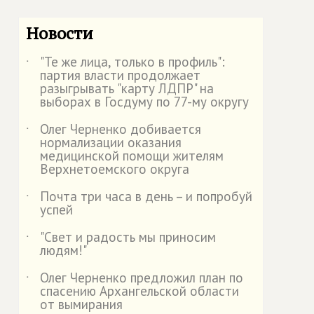
Новости
"Те же лица, только в профиль":
˙
партия власти продолжает
разыгрывать "карту ЛДПР" на
выборах в Госдуму по 77-му округу
Олег Черненко добивается
˙
нормализации оказания
медицинской помощи жителям
Верхнетоемского округа
Почта три часа в день – и попробуй
˙
успей
"Свет и радость мы приносим
˙
людям!"
Олег Черненко предложил план по
˙
спасению Архангельской области
от вымирания