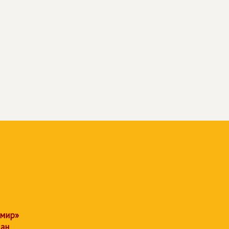
 мир»
дан