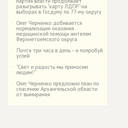
партия власти продолжает
разыгрывать "карту ЛДПР" на
выборах в Госдуму по 77-му округу
Олег Черненко добивается
˙
нормализации оказания
медицинской помощи жителям
Верхнетоемского округа
Почта три часа в день – и попробуй
˙
успей
"Свет и радость мы приносим
˙
людям!"
Олег Черненко предложил план по
˙
спасению Архангельской области
от вымирания