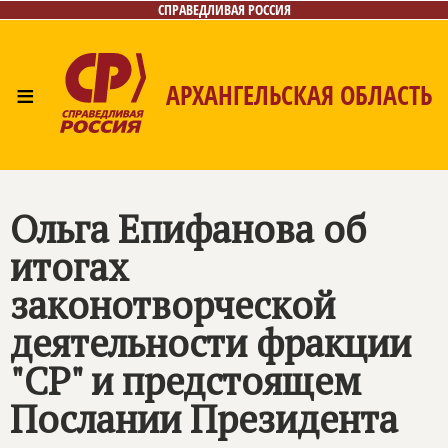
СПРАВЕДЛИВАЯ РОССИЯ
≡
АРХАНГЕЛЬСКАЯ ОБЛАСТЬ
Главная
Новости
Лица
Фото/Видео
Газета
Контакты
Поиск
Ольга Епифанова об
итогах
законотворческой
деятельности фракции
"СР" и предстоящем
Послании Президента