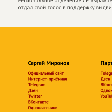
Региональное отделение СР выражае
отдал свой голос в поддержку выдв
Сергей Миронов
Пар
Официальный сайт
Teleg
Интернет-приёмная
Дзен
Telegram
ВКонт
Дзен
Однок
Twitter
YouTu
ВКонтакте
Одноклассники