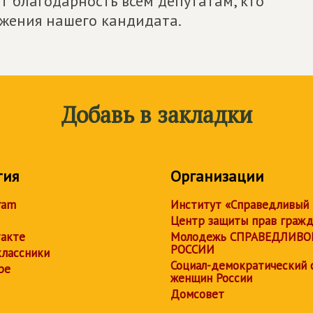
т благодарность всем депутатам, кто
ижения нашего кандидата.
Добавь в закладки
тия
Организации
ram
Институт «Справедливый
Центр защиты прав граж
акте
Молодежь СПРАВЕДЛИВО
РОССИИ
лассники
Социал-демократический 
be
женщин России
Домсовет