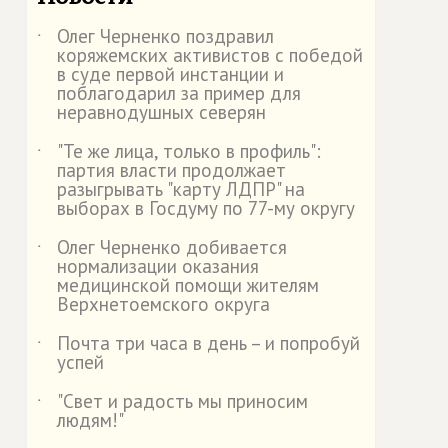
Олег Черненко поздравил
˙
коряжемских активистов с победой
в суде первой инстанции и
поблагодарил за пример для
неравнодушных северян
"Те же лица, только в профиль":
˙
партия власти продолжает
разыгрывать "карту ЛДПР" на
выборах в Госдуму по 77-му округу
Олег Черненко добивается
˙
нормализации оказания
медицинской помощи жителям
Верхнетоемского округа
Почта три часа в день – и попробуй
˙
успей
"Свет и радость мы приносим
˙
людям!"