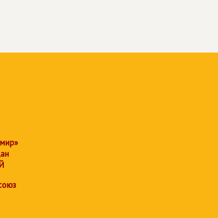
 мир»
дан
Й
союз