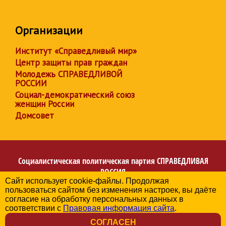
Организации
Институт «Справедливый мир»
Центр защиты прав граждан
Молодежь СПРАВЕДЛИВОЙ
РОССИИ
Социал-демократический союз
женщин России
Домсовет
Социалистическая политическая партия
СПРАВЕДЛИВАЯ
РОССИЯ
Сайт использует cookie-файлы. Продолжая
Региональное отделение партии в Архангельской
пользоваться сайтом без изменения настроек, вы даёте
области
согласие на обработку персональных данных в
© 2006-2026
соответствии с
Правовая информация сайта
.
Политика в отношении обработки персональных данных
СОГЛАСЕН