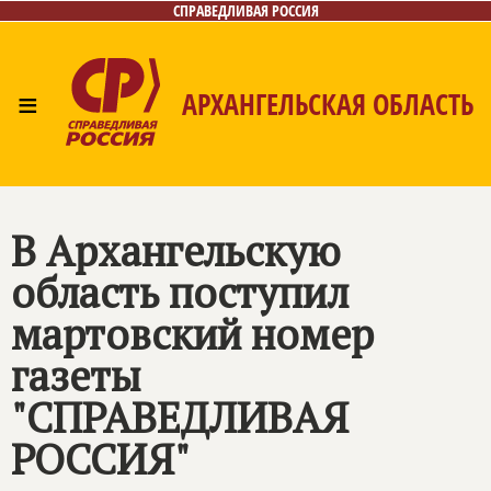
СПРАВЕДЛИВАЯ РОССИЯ
≡
АРХАНГЕЛЬСКАЯ ОБЛАСТЬ
Главная
Новости
Лица
Фото/Видео
Газета
Контакты
Поиск
В Архангельскую
область поступил
мартовский номер
газеты
"СПРАВЕДЛИВАЯ
РОССИЯ"