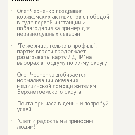
Олег Черненко поздравил
˙
коряжемских активистов с победой
в суде первой инстанции и
поблагодарил за пример для
неравнодушных северян
"Те же лица, только в профиль":
˙
партия власти продолжает
разыгрывать "карту ЛДПР" на
выборах в Госдуму по 77-му округу
Олег Черненко добивается
˙
нормализации оказания
медицинской помощи жителям
Верхнетоемского округа
Почта три часа в день – и попробуй
˙
успей
"Свет и радость мы приносим
˙
людям!"