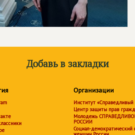
Добавь в закладки
тия
Организации
ram
Институт «Справедливый
Центр защиты прав граж
акте
Молодежь СПРАВЕДЛИВО
РОССИИ
лассники
Социал-демократический 
be
женщин России