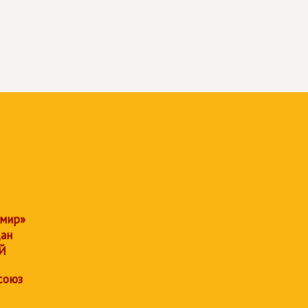
 мир»
дан
Й
союз