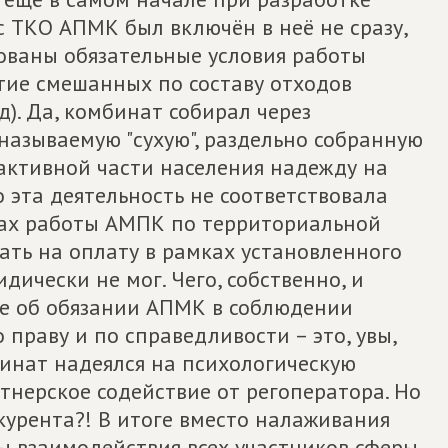
 ТКО АПМК был включён в неё не сразу,
асованы обязательные условия работы
тие смешанных по составу отходов
д). Да, комбинат собирал через
называемую "сухую", раздельно собранную
активной части населения надежду на
 эта деятельность не соответствовала
ках работы АМПК по территориальной
вать на оплату в рамках установленного
ически не мог. Чего, собственно, и
ие об обязании АПМК в соблюдении
 праву и по справедливости – это, увы,
бинат надеялся на психологическую
тнерское содействие от регоператора. Но
курента?! В итоге вместо налаживания
ы взаимодействия всех участников сферы