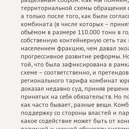
территориальной схемы обращения с
а только после того, как были согл
комбината (в числе которых – приня
объёмом в размере 110.000 тонн в го
собственную контейнерную сеть так 
населением фракцию, чем давал эко
прогрессивное развитие реформы. Но
той, что была зафиксирована в рам
схеме – соответственно, и претендо
регионального тарифа комбинат юрид
доказал недавно суд, приняв решен
принятых на себя обязательств. Но по
как часто бывает, разные вещи. Ком
поддержку со стороны властей и пар
какое содействие может быть от кон
разумной и нужной обществу систем