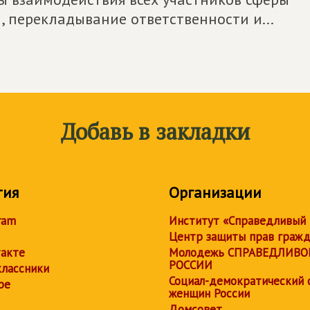
, перекладывание ответственности и...
Добавь в закладки
тия
Организации
ram
Институт «Справедливый
Центр защиты прав граж
акте
Молодежь СПРАВЕДЛИВО
РОССИИ
лассники
Социал-демократический 
be
женщин России
Домсовет