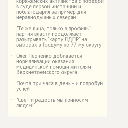
коряжемских активистов с победой
в суде первой инстанции и
поблагодарил за пример для
неравнодушных северян
"Те же лица, только в профиль":
˙
партия власти продолжает
разыгрывать "карту ЛДПР" на
выборах в Госдуму по 77-му округу
Олег Черненко добивается
˙
нормализации оказания
медицинской помощи жителям
Верхнетоемского округа
Почта три часа в день – и попробуй
˙
успей
"Свет и радость мы приносим
˙
людям!"