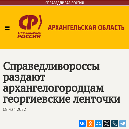
СПРАВЕДЛИВАЯ РОССИЯ
≡
АРХАНГЕЛЬСКАЯ ОБЛАСТЬ
Главная
Новости
Лица
Фото/Видео
Газета
Контакты
Поиск
Справедливороссы
раздают
архангелогородцам
георгиевские ленточки
08 мая 2022