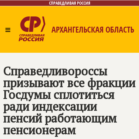
СПРАВЕДЛИВАЯ РОССИЯ
≡
АРХАНГЕЛЬСКАЯ ОБЛАСТЬ
Главная
Новости
Лица
Фото/Видео
Газета
Контакты
Поиск
Справедливороссы
призывают все фракции
Госдумы сплотиться
ради индексации
пенсий работающим
пенсионерам