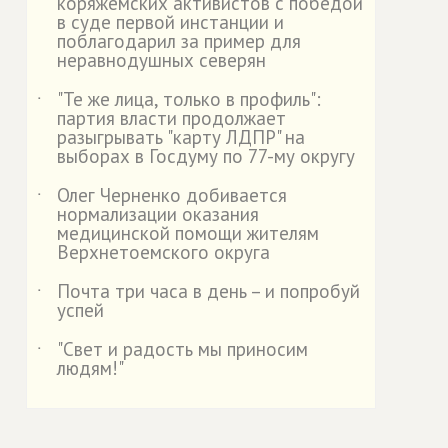
коряжемских активистов с победой
в суде первой инстанции и
поблагодарил за пример для
неравнодушных северян
"Те же лица, только в профиль":
˙
партия власти продолжает
разыгрывать "карту ЛДПР" на
выборах в Госдуму по 77-му округу
Олег Черненко добивается
˙
нормализации оказания
медицинской помощи жителям
Верхнетоемского округа
Почта три часа в день – и попробуй
˙
успей
"Свет и радость мы приносим
˙
людям!"