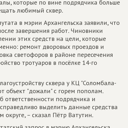
лы, которые по вине подрядчика больше
ещать любимый сквер.
путата в мэрии Архангельска заявили, что
после завершения работ. Чиновники
ении этих средств на цели, которые
менно: ремонт дворовых проездов и
новка светофоров в районе пересечения
ойство тротуаров в посёлке 14-го
лагоустройству сквера у КЦ "Соломбала-
т объект "дожали" с горем пополам.
об ответственности подрядчика и
т справедливо выделить данные средства
 округе, – сказал Пётр Ватутин.
атский запрос в мэрию Архангельска,