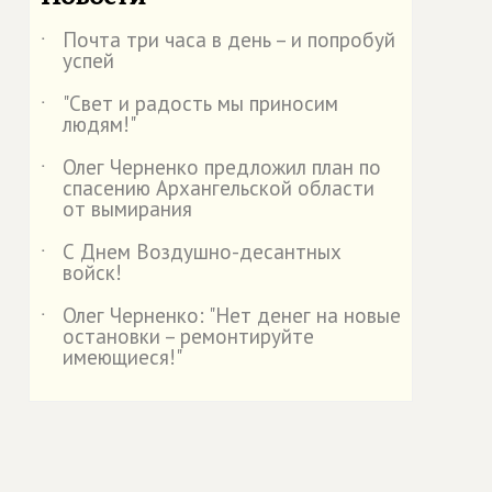
Почта три часа в день – и попробуй
˙
успей
"Свет и радость мы приносим
˙
людям!"
Олег Черненко предложил план по
˙
спасению Архангельской области
от вымирания
С Днем Воздушно-десантных
˙
войск!
Олег Черненко: "Нет денег на новые
˙
остановки – ремонтируйте
имеющиеся!"