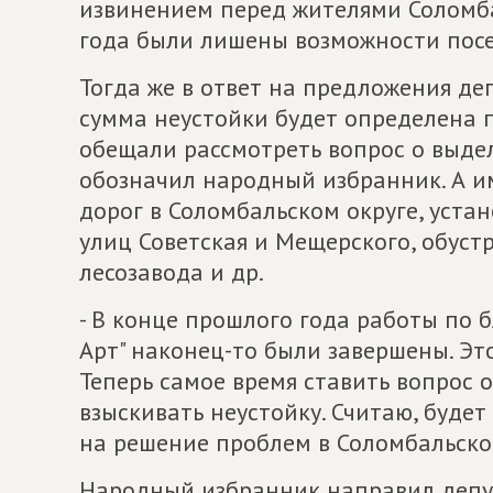
извинением перед жителями Соломба
года были лишены возможности пос
Тогда же в ответ на предложения де
сумма неустойки будет определена 
обещали рассмотреть вопрос о выдел
обозначил народный избранник. А и
дорог в Соломбальском округе, уста
улиц Советская и Мещерского, обустр
лесозавода и др.
- В конце прошлого года работы по б
Арт" наконец-то были завершены. Это
Теперь самое время ставить вопрос 
взыскивать неустойку. Считаю, буде
на решение проблем в Соломбальском
Народный избранник направил депут