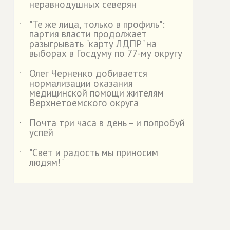
неравнодушных северян
"Те же лица, только в профиль":
˙
партия власти продолжает
разыгрывать "карту ЛДПР" на
выборах в Госдуму по 77-му округу
Олег Черненко добивается
˙
нормализации оказания
медицинской помощи жителям
Верхнетоемского округа
Почта три часа в день – и попробуй
˙
успей
"Свет и радость мы приносим
˙
людям!"