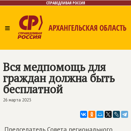
СПРАВЕДЛИВАЯ РОССИЯ
≡
АРХАНГЕЛЬСКАЯ ОБЛАСТЬ
Главная
Новости
Лица
Фото/Видео
Газета
Контакты
Поиск
Вся медпомощь для
граждан должна быть
бесплатной
26 марта 2023
Председатель Совета регионального