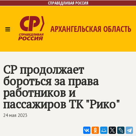
СПРАВЕДЛИВАЯ РОССИЯ
≡
АРХАНГЕЛЬСКАЯ ОБЛАСТЬ
Главная
Новости
Лица
Фото/Видео
Газета
Контакты
Поиск
СР продолжает
бороться за права
работников и
пассажиров ТК "Рико"
24 мая 2023