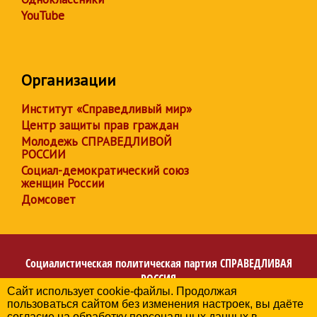
YouTube
Организации
Институт «Справедливый мир»
Центр защиты прав граждан
Молодежь СПРАВЕДЛИВОЙ
РОССИИ
Социал-демократический союз
женщин России
Домсовет
Социалистическая политическая партия
СПРАВЕДЛИВАЯ
РОССИЯ
Сайт использует cookie-файлы. Продолжая
Региональное отделение партии в Архангельской
пользоваться сайтом без изменения настроек, вы даёте
области
согласие на обработку персональных данных в