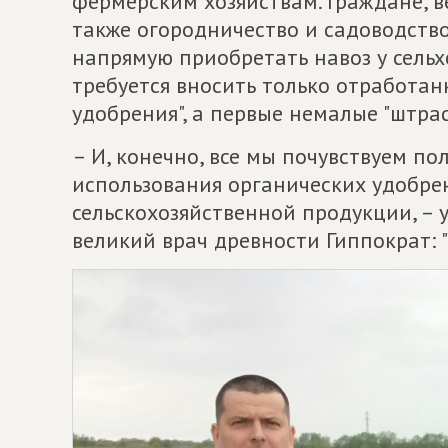
фермерским хозяйствам. Граждане, в
также огородничество и садоводство
напрямую приобретать навоз у сельх
требуется вносить только отработа
удобрения", а первые немалые "штраф
– И, конечно, все мы почувствуем пол
использования органических удобре
сельскохозяйственной продукции, – у
великий врач древности Гиппократ: "Т