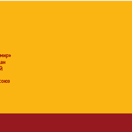
 мир»
дан
Й
союз