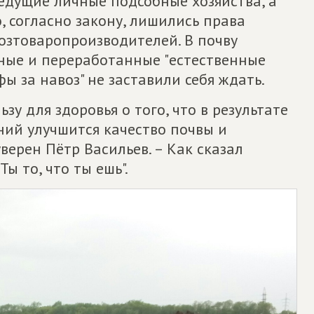
едущие личные подсобные хозяйства, а
, согласно закону, лишились права
озтоваропроизводителей. В почву
нные и переработанные "естественные
ы за навоз" не заставили себя ждать.
ьзу для здоровья о того, что в результате
ний улучшится качество почвы и
верен Пётр Васильев. – Как сказал
ы то, что ты ешь".