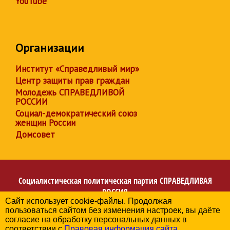
YouTube
Организации
Институт «Справедливый мир»
Центр защиты прав граждан
Молодежь СПРАВЕДЛИВОЙ
РОССИИ
Социал-демократический союз
женщин России
Домсовет
Социалистическая политическая партия
СПРАВЕДЛИВАЯ
РОССИЯ
Сайт использует cookie-файлы. Продолжая
Региональное отделение партии в Архангельской
пользоваться сайтом без изменения настроек, вы даёте
области
согласие на обработку персональных данных в
© 2006-2026
соответствии с
Правовая информация сайта
.