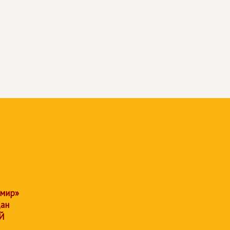
 мир»
дан
Й