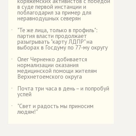
коряжемских активистов с победой
в суде первой инстанции и
поблагодарил за пример для
неравнодушных северян
"Те же лица, только в профиль":
˙
партия власти продолжает
разыгрывать "карту ЛДПР" на
выборах в Госдуму по 77-му округу
Олег Черненко добивается
˙
нормализации оказания
медицинской помощи жителям
Верхнетоемского округа
Почта три часа в день – и попробуй
˙
успей
"Свет и радость мы приносим
˙
людям!"