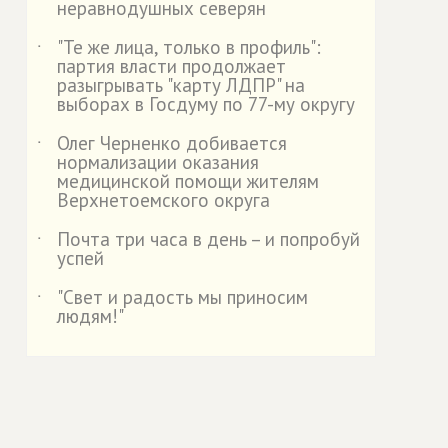
неравнодушных северян
"Те же лица, только в профиль":
˙
партия власти продолжает
разыгрывать "карту ЛДПР" на
выборах в Госдуму по 77-му округу
Олег Черненко добивается
˙
нормализации оказания
медицинской помощи жителям
Верхнетоемского округа
Почта три часа в день – и попробуй
˙
успей
"Свет и радость мы приносим
˙
людям!"