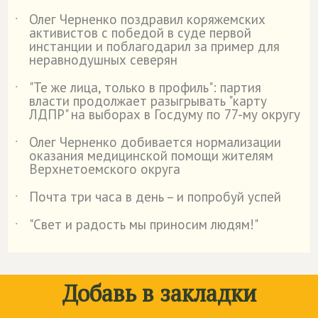
Олег Черненко поздравил коряжемских
˙
активистов с победой в суде первой
инстанции и поблагодарил за пример для
неравнодушных северян
"Те же лица, только в профиль": партия
˙
власти продолжает разыгрывать "карту
ЛДПР" на выборах в Госдуму по 77-му округу
Олег Черненко добивается нормализации
˙
оказания медицинской помощи жителям
Верхнетоемского округа
Почта три часа в день – и попробуй успей
˙
"Свет и радость мы приносим людям!"
˙
Добавь в закладки