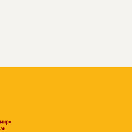
 мир»
дан