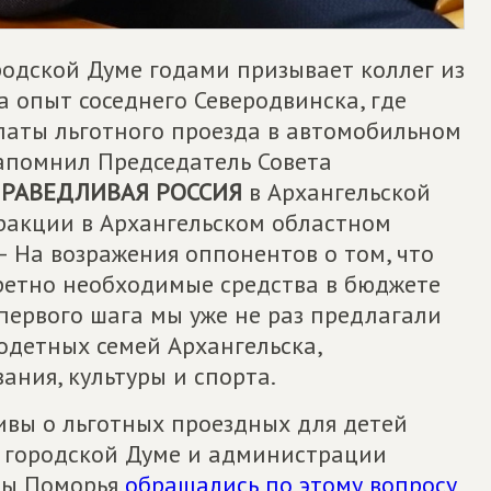
родской Думе годами призывает коллег из
 опыт соседнего Северодвинска, где
платы льготного проезда в автомобильном
напомнил Председатель Совета
РАВЕДЛИВАЯ РОССИЯ
в Архангельской
ракции в Архангельском областном
– На возражения оппонентов о том, что
кретно необходимые средства в бюджете
 первого шага мы уже не раз предлагали
одетных семей Архангельска,
ния, культуры и спорта.
вы о льготных проездных для детей
й городской Думе и администрации
ссы Поморья
обращались по этому вопросу