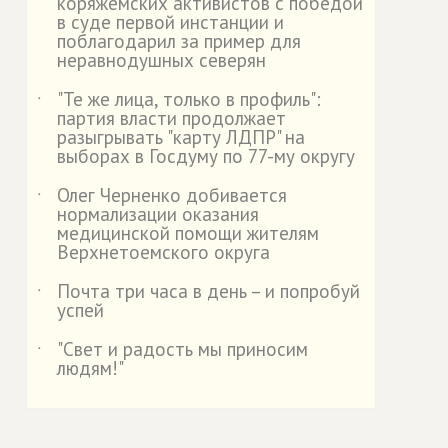
коряжемских активистов с победой
в суде первой инстанции и
поблагодарил за пример для
неравнодушных северян
"Те же лица, только в профиль":
˙
партия власти продолжает
разыгрывать "карту ЛДПР" на
выборах в Госдуму по 77-му округу
Олег Черненко добивается
˙
нормализации оказания
медицинской помощи жителям
Верхнетоемского округа
Почта три часа в день – и попробуй
˙
успей
"Свет и радость мы приносим
˙
людям!"