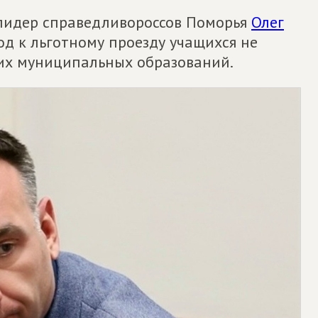
 лидер справедливороссов Поморья
Олег
д к льготному проезду учащихся не
 их муниципальных образований.