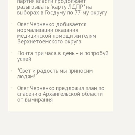
партия власти продолжает
разыгрывать "карту ЛДПР" на
выборах в Госдуму по 77-му округу
Олег Черненко добивается
˙
нормализации оказания
медицинской помощи жителям
Верхнетоемского округа
Почта три часа в день – и попробуй
˙
успей
"Свет и радость мы приносим
˙
людям!"
Олег Черненко предложил план по
˙
спасению Архангельской области
от вымирания