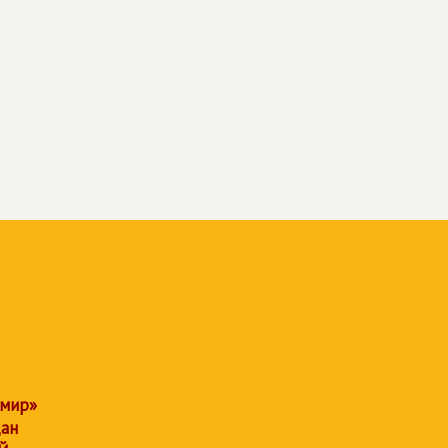
 мир»
дан