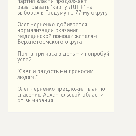
партия власти продолжает
разыгрывать "карту ЛДПР" на
выборах в Госдуму по 77-му округу
Олег Черненко добивается
˙
нормализации оказания
медицинской помощи жителям
Верхнетоемского округа
Почта три часа в день – и попробуй
˙
успей
"Свет и радость мы приносим
˙
людям!"
Олег Черненко предложил план по
˙
спасению Архангельской области
от вымирания