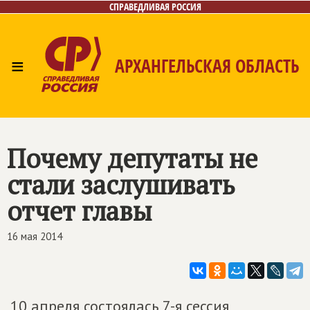
СПРАВЕДЛИВАЯ РОССИЯ
≡
АРХАНГЕЛЬСКАЯ ОБЛАСТЬ
Главная
Новости
Лица
Фото/Видео
Газета
Контакты
Поиск
Почему депутаты не
стали заслушивать
отчет главы
16 мая 2014
10 апреля состоялась 7-я сессия