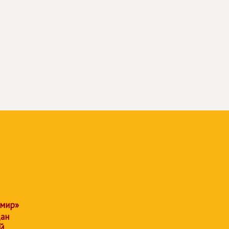
 мир»
дан
Й