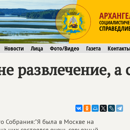
АРХАНГЕ
СОЦИАЛИСТИЧЕ
СПРАВЕДЛИ
Новости
Лица
Фото/Видео
Газета
Контакт
 не развлечение, а
го Собрания:"Я была в Москве на
а них состоялся очень серьезный.