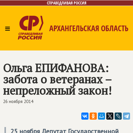
СПРАВЕДЛИВАЯ РОССИЯ
≡
АРХАНГЕЛЬСКАЯ ОБЛАСТЬ
Главная
Новости
Лица
Фото/Видео
Газета
Контакты
Поиск
Ольга ЕПИФАНОВА:
забота о ветеранах –
непреложный закон!
26 ноября 2014
25 ноября Депутат Государственной